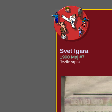
Svet Igara
1990 Maj #7
Jezik: srpski