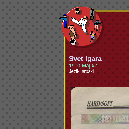
Svet Igara
1990 Maj #7
Jezik: srpski