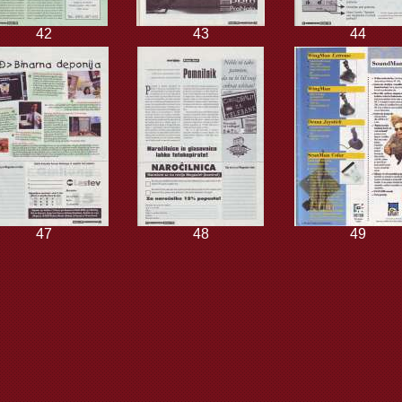
42
43
44
47
48
49