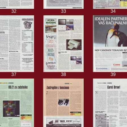
32
33
34
37
38
39