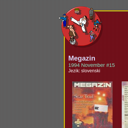
Megazin
1994 November #15
Jezik: slovenski