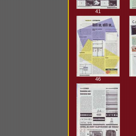
41
46